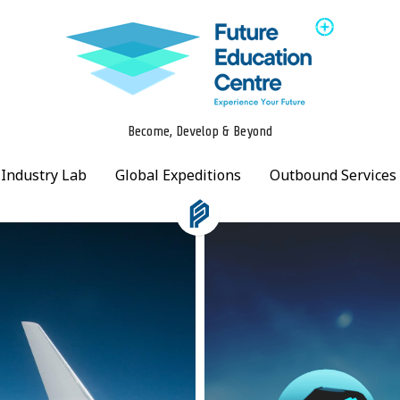
Become, Develop & Beyond
Become, Develop & Beyond
Industry Lab
Industry Lab
Global Expeditions
Global Expeditions
Outbound Services
Outbound Services