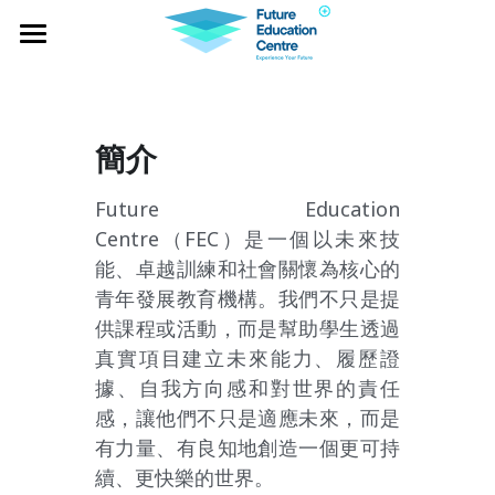
×
BLOG CATEGORIES
Home
All Categories
Project Falcon
簡介
Industry Lab
Future Education 
Global Expeditions
Centre（FEC）是一個以未來技
能、卓越訓練和社會關懷為核心的
Outbound Services
青年發展教育機構。我們不只是提
供課程或活動，而是幫助學生透過
Social Impacts
真實項目建立未來能力、履歷證
NOTA
據、自我方向感和對世界的責任
感，讓他們不只是適應未來，而是
有力量、有良知地創造一個更可持
續、更快樂的世界。